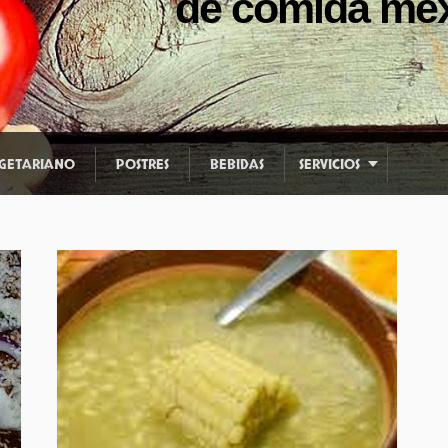
de comida mex
GETARIANO
POSTRES
BEBIDAS
SERVICIOS