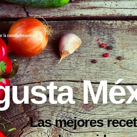
ar la comida mexicana.
gusta Méx
Las mejores rece