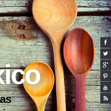
ico
tas